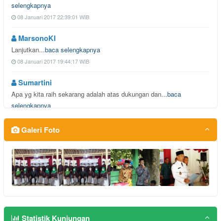
selengkapnya
08 Januari 2017 22:39:01 WIB
MarsonoKI
Lanjutkan...
baca selengkapnya
08 Januari 2017 19:44:17 WIB
Sumartini
Apa yg kita raih sekarang adalah atas dukungan dan...
baca
selengkapnya
25 Oktober 2016 23:48:20 WIB
Galeri Foto
Sumartini
Apa yg kita raih sekarang adalah atas dukungan dan...
baca
selengkapnya
25 Oktober 2016 23:48:13 WIB
Sumartini
Apa yg kita raih sekarang adalah atas dukungan dan...
baca
selengkapnya
Statistik Kunjungan