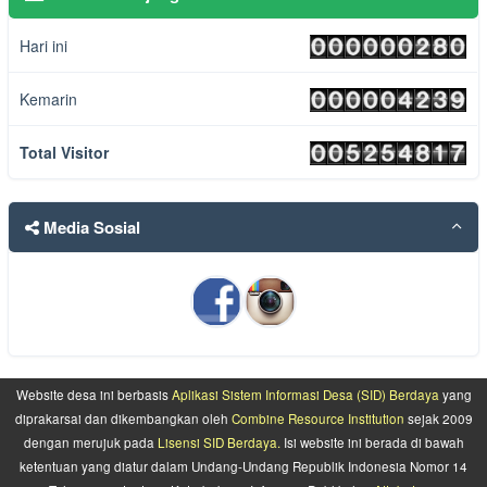
25 Oktober 2016 23:48:11 WIB
Hari ini
Kemarin
Total Visitor
Media Sosial
Website desa ini berbasis
Aplikasi Sistem Informasi Desa (SID) Berdaya
yang
diprakarsai dan dikembangkan oleh
Combine Resource Institution
sejak 2009
dengan merujuk pada
Lisensi SID Berdaya.
Isi website ini berada di bawah
ketentuan yang diatur dalam Undang-Undang Republik Indonesia Nomor 14