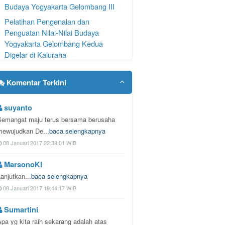
Budaya Yogyakarta Gelombang III
Pelatihan Pengenalan dan
Penguatan Nilai-Nilai Budaya
Yogyakarta Gelombang Kedua
Digelar di Kaluraha
Pelatihan Pengenalan dan
Penguatan Nilai-Nilai Budaya
Komentar Terkini
Yogyakarta Digelar di Kalurahan
Dengok Gelomba
suyanto
Pengumuman Pendaftaran Lurah
Semangat maju terus bersama berusaha
Dengok 2026
mewujudkan De...
baca selengkapnya
08 Januari 2017 22:39:01 WIB
SKM Semester II Tahun 2026
MarsonoKI
anjutkan...
baca selengkapnya
08 Januari 2017 19:44:17 WIB
Sumartini
Apa yg kita raih sekarang adalah atas