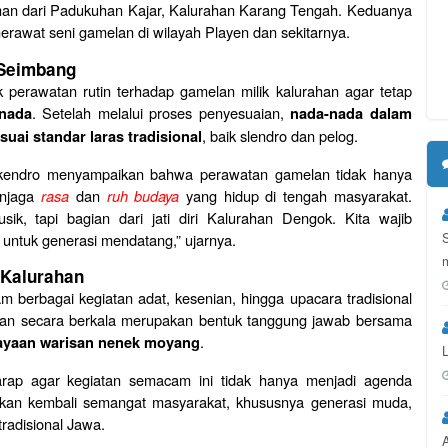
an dari Padukuhan Kajar, Kalurahan Karang Tengah. Keduanya
erawat seni gamelan di wilayah Playen dan sekitarnya.
 Seimbang
 perawatan rutin terhadap gamelan milik kalurahan agar tetap
. Setelah melalui proses penyesuaian,
 nada
nada-nada dalam
, baik slendro dan pelog.
uai standar laras tradisional
kendro menyampaikan bahwa perawatan gamelan tidak hanya
enjaga
rasa
dan
ruh budaya
yang hidup di tengah masyarakat.
ik, tapi bagian dari jati diri Kalurahan Dengok. Kita wajib
 untuk generasi mendatang,” ujarnya.
 Kalurahan
berbagai kegiatan adat, kesenian, hingga upacara tradisional
lan secara berkala merupakan bentuk tanggung jawab bersama
.
ayaan warisan nenek moyang
L
rap agar kegiatan semacam ini tidak hanya menjadi agenda
kan kembali semangat masyarakat, khususnya generasi muda,
tradisional Jawa.