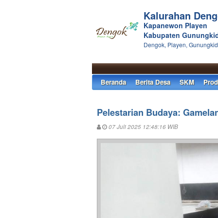
Kalurahan Deng
Kapanewon Playen
Kabupaten Gunungkid
Dengok, Playen, Gunungkid
Beranda
Berita Desa
SKM
Pro
Pelestarian Budaya: Gamela
07 Juli 2025 12:48:16 WIB