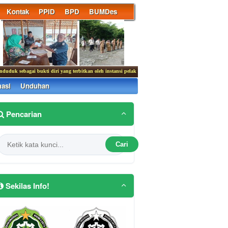
Kontak
PPID
BPD
BUMDes
k sebagai bukti diri yang terbitkan oleh instansi pelaksana yang berlaku di seluruh Indonesia.
masi
Unduhan
Pencarian
Cari
Sekilas Info!