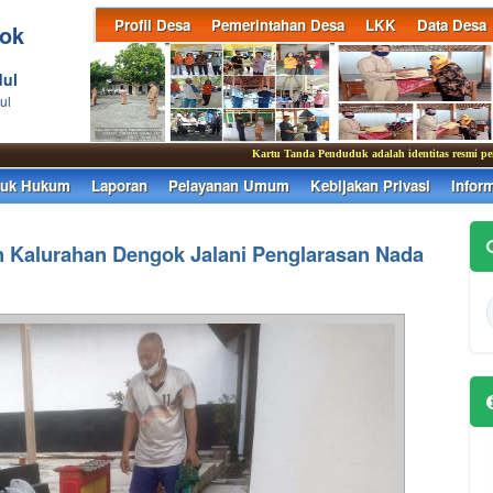
Profil Desa
Pemerintahan Desa
LKK
Data Desa
ok
ul
ul
Kartu Tanda Penduduk adalah identitas resmi pendudu
duk Hukum
Laporan
Pelayanan Umum
Kebijakan Privasi
Infor
n Kalurahan Dengok Jalani Penglarasan Nada