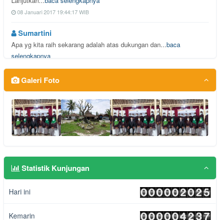
Lanjutkan...
baca selengkapnya
08 Januari 2017 19:44:17 WIB
Sumartini
Apa yg kita raih sekarang adalah atas dukungan dan...
baca
selengkapnya
25 Oktober 2016 23:48:20 WIB
Galeri Foto
Sumartini
Apa yg kita raih sekarang adalah atas dukungan dan...
baca
selengkapnya
25 Oktober 2016 23:48:13 WIB
Sumartini
Apa yg kita raih sekarang adalah atas dukungan dan...
baca
selengkapnya
Statistik Kunjungan
25 Oktober 2016 23:48:11 WIB
Hari ini
Kemarin